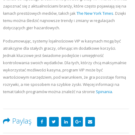
zapoznać się z aktualnościami branży, które często pojawiają się na
łamach prestiżowych mediów, takich jak
The New York Times
. Dzięki
temu można śledzić najnowsze trendy i zmiany w regulacjach
dotyczących gier hazardowych.
Podsumowując, systemy lojalnościowe VIP w kasynach mogą być
atrakcyjne dla stałych graczy, oferując im dodatkowe korzyści.
Jednak kluczowe jest świadome podejście i umiejętność
kontrolowania swoich wydatków. Dla tych, którzy chcą maksymalnie
wykorzystać możliwości kasyna, program VIP może być
wartościowym narzędziem, pod warunkiem, że gra pozostaje formą
rozrywki, a nie sposobem na szybkie zyski. Więcej informacji na
temat takich programów można znaleźć na stronie
Spinania
.
Paylaş