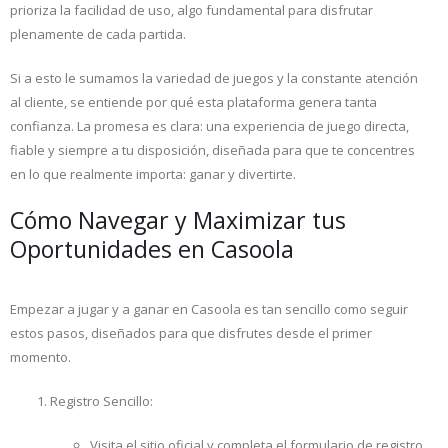
prioriza la facilidad de uso, algo fundamental para disfrutar
plenamente de cada partida.
Si a esto le sumamos la variedad de juegos y la constante atención
al cliente, se entiende por qué esta plataforma genera tanta
confianza. La promesa es clara: una experiencia de juego directa,
fiable y siempre a tu disposición, diseñada para que te concentres
en lo que realmente importa: ganar y divertirte.
Cómo Navegar y Maximizar tus
Oportunidades en Casoola
Empezar a jugar y a ganar en Casoola es tan sencillo como seguir
estos pasos, diseñados para que disfrutes desde el primer
momento.
Registro Sencillo:
Visita el sitio oficial y completa el formulario de registro