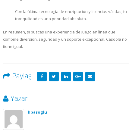
Con la última tecnología de encriptación y licencias válidas, tu
tranquilidad es una prioridad absoluta.
En resumen, si buscas una experiencia de juego en línea que
combine diversión, seguridad y un soporte excepcional, Casoola no
tiene igual.
Paylaş
Yazar
hbasoglu