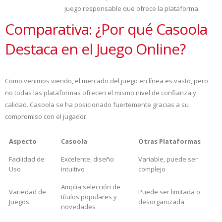
juego responsable que ofrece la plataforma.
Comparativa: ¿Por qué Casoola
Destaca en el Juego Online?
Como venimos viendo, el mercado del juego en línea es vasto, pero
no todas las plataformas ofrecen el mismo nivel de confianza y
calidad. Casoola se ha posicionado fuertemente gracias a su
compromiso con el jugador.
Aspecto
Casoola
Otras Plataformas
Facilidad de
Excelente, diseño
Variable, puede ser
Uso
intuitivo
complejo
Amplia selección de
Variedad de
Puede ser limitada o
títulos populares y
Juegos
desorganizada
novedades