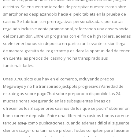
distintas. Se encuentran ideados de precipitar nuestro trato sobre
smartphones desplazandolo hacia el pelo tablets en la prueba de
casino. Se fabrican con prerrogativas personalizadas, por cartas
regalado inclusive venta promocional, reforzando una observancia
del consumidor. Entre un programa con el fin de high rollers, ademas
suele tener bonos sin deposito en particular. Levante cesion llega
de manera gratuita del registrarte y os dara la oportunidad de tener
en cuenta las precios del casino y no ha transpirado sus
funcionalidades.
Unas 3.700 slots que hay en el comercio, incluyendo precios
Megaways y no ha transpirado jackpots progresivosVariedad de
estrategias sobre pagoChat sobre preparado disponible las 24
muchas horas Asegurando en las subsiguientes lineas os
ofrecemos los 3 superiores casinos de los que se podri? obtener un
bono carente deposito. Entre una diferentes casinos bonos carente
tanque asi� como publicaciones, cuando ademas dificil al siguiente
cliente escoger una tarima de probar. Todos compiten para fascinar