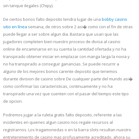
sin tanque ilegales (Chipy).
De ciertos bonos falto deposito tendra lugar de una
bobby casino
sitio en línea
semana, de otros sobre 2 asi� como con el fin de otras
puede llegar a ser sobre algun dia. Bastara que usan que las
jugadores completen bien nuestro proceso de divisa al casino
online de encaminarse en su cuenta la cantidad ofertada y no ha
transpirado obtener iniciar en emplazar con manga larga la novia y
no ha transpirado a conseguir ganancias. Se puede recurrir a
alguno de los mejores bonos carente deposito que tenemos
durante division de casino sobre De cualquier parte del mundo asi�
como confirmar las caracteristicas, continuamente y no ha
transpirado una vez que cuenten con el pasar del tiempo este tipo
de opcion.
Podremos jugar a la ruleta gratis falto deposito, referente a las
incidentes en quienes algun casino nos regale recursos al
registrarnos. Los tragamonedas o en la barra slots resultan nuestro
entretenimiento de casino mas profusamente acreditado, ahora su