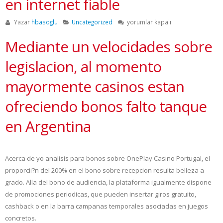
en internet fiable
Recomendaria
Yazar
hbasoglu
Uncategorized
yorumlar kapalı
OnePlay
Mediante un velocidades sobre
Casino
especialmente
legislacion, al momento
de
seres
mayormente casinos estan
cual
quieren
ofreciendo bonos falto tanque
algun
casino
en Argentina
en
internet
fiable
için
Acerca de yo analisis para bonos sobre OnePlay Casino Portugal, el
proporcii?n del 200% en el bono sobre recepcion resulta belleza a
grado. Alla del bono de audiencia, la plataforma igualmente dispone
de promociones periodicas, que pueden insertar giros gratuito,
cashback o en la barra campanas temporales asociadas en juegos
concretos.