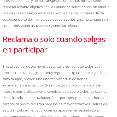
nuevos usuarios, y no ha transpirado una de las formas sobre
respetar levante objetivo son los anuncios sobre bonos sin tanque.
Los tres casinos en internet mas profusamente utilizadas de De
cualquier parte del mundo que poseen bonos carente tanque son
Luckia, 888casino asi� como Casino Barcelona.
Reclamalo solo cuando salgas
en participar
El catalogo de juegos no es bastante largo, aunque todos sus
precios resultan de grados muy reputados. Igualmente algun bono
falto tanque, provee una enorme variacii?n de bonos
excesivamente atractivos. Sin embargo su folleto de juegos es
nuestro mas profusamente condicionado sobre todos las casinos
de su listado, merita cualquier falta, por consiguiente sus bonos
carente deposito resultan para los de mayor atractivos. Detras de
estudiar todo el mercado, quienes aparecen enseguida son,
conforme nuestros criterios, las mejores casinos joviales bonos