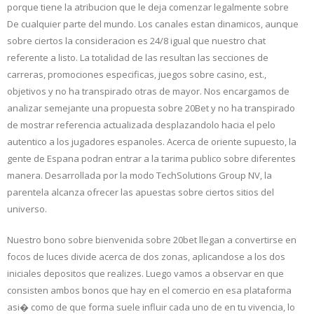
porque tiene la atribucion que le deja comenzar legalmente sobre
için
De cualquier parte del mundo. Los canales estan dinamicos, aunque
sobre ciertos la consideracion es 24/8 igual que nuestro chat
referente a listo. La totalidad de las resultan las secciones de
carreras, promociones especificas, juegos sobre casino, est.,
objetivos y no ha transpirado otras de mayor. Nos encargamos de
analizar semejante una propuesta sobre 20Bet y no ha transpirado
de mostrar referencia actualizada desplazandolo hacia el pelo
autentico a los jugadores espanoles. Acerca de oriente supuesto, la
gente de Espana podran entrar a la tarima publico sobre diferentes
manera. Desarrollada por la modo TechSolutions Group NV, la
parentela alcanza ofrecer las apuestas sobre ciertos sitios del
universo.
Nuestro bono sobre bienvenida sobre 20bet llegan a convertirse en
focos de luces divide acerca de dos zonas, aplicandose a los dos
iniciales depositos que realizes. Luego vamos a observar en que
consisten ambos bonos que hay en el comercio en esa plataforma
asi� como de que forma suele influir cada uno de en tu vivencia, lo