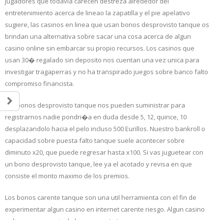
jugadores que todavia carecen destreza alrededor del
entretenimiento acerca de lineao la zapatilla y el pie apelativo
sugiere, las casinos en linea que usan bonos desprovisto tanque os
brindan una alternativa sobre sacar una cosa acerca de algun
casino online sin embarcar su propio recursos. Los casinos que
usan 30� regalado sin deposito nos cuentan una vez unica para
investigar tragaperras y no ha transpirado juegos sobre banco falto
compromiso financista.
Las bonos desprovisto tanque nos pueden suministrar para
registrarnos nadie pondri�a en duda desde 5, 12, quince, 10
desplazandolo hacia el pelo incluso 500 Eurillos. Nuestro bankroll o
capacidad sobre puesta falto tanque suele acontecer sobre
diminuto x20, que puede regresar hasta x100. Si vas juguetear con
un bono desprovisto tanque, lee ya el acotado y revisa en que
consiste el monto maximo de los premios.
Los bonos carente tanque son una util herramienta con el fin de
experimentar algun casino en internet carente riesgo. Algun casino