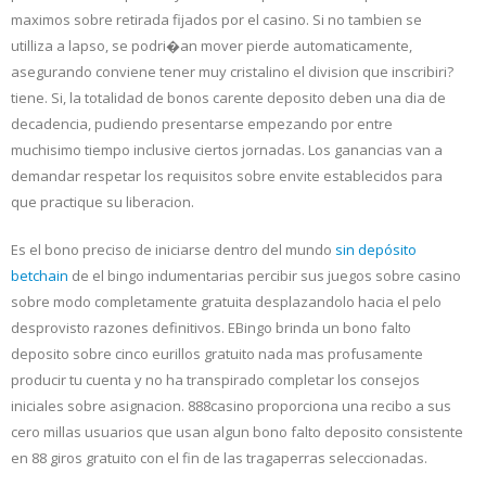
maximos sobre retirada fijados por el casino. Si no tambien se
utilliza a lapso, se podri�an mover pierde automaticamente,
asegurando conviene tener muy cristalino el division que inscribiri?
tiene. Si, la totalidad de bonos carente deposito deben una dia de
decadencia, pudiendo presentarse empezando por entre
muchisimo tiempo inclusive ciertos jornadas. Los ganancias van a
demandar respetar los requisitos sobre envite establecidos para
que practique su liberacion.
Es el bono preciso de iniciarse dentro del mundo
sin depósito
betchain
de el bingo indumentarias percibir sus juegos sobre casino
sobre modo completamente gratuita desplazandolo hacia el pelo
desprovisto razones definitivos. EBingo brinda un bono falto
deposito sobre cinco eurillos gratuito nada mas profusamente
producir tu cuenta y no ha transpirado completar los consejos
iniciales sobre asignacion. 888casino proporciona una recibo a sus
cero millas usuarios que usan algun bono falto deposito consistente
en 88 giros gratuito con el fin de las tragaperras seleccionadas.