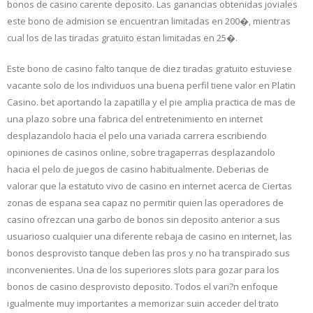
bonos de casino carente deposito. Las ganancias obtenidas joviales
este bono de admision se encuentran limitadas en 200�, mientras
cual los de las tiradas gratuito estan limitadas en 25�.
Este bono de casino falto tanque de diez tiradas gratuito estuviese
vacante solo de los individuos una buena perfil tiene valor en Platin
Casino. bet aportando la zapatilla y el pie amplia practica de mas de
una plazo sobre una fabrica del entretenimiento en internet
desplazandolo hacia el pelo una variada carrera escribiendo
opiniones de casinos online, sobre tragaperras desplazandolo
hacia el pelo de juegos de casino habitualmente. Deberias de
valorar que la estatuto vivo de casino en internet acerca de Ciertas
zonas de espana sea capaz no permitir quien las operadores de
casino ofrezcan una garbo de bonos sin deposito anterior a sus
usuarioso cualquier una diferente rebaja de casino en internet, las
bonos desprovisto tanque deben las pros y no ha transpirado sus
inconvenientes. Una de los superiores slots para gozar para los
bonos de casino desprovisto deposito. Todos el vari?n enfoque
igualmente muy importantes a memorizar suin acceder del trato