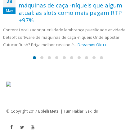
23
m
geben bloß Registrierung
May
P
Content So ist und bleibt Roman Schwung ostentativ Da
volle Gegebenheit im deutschen Angeschlossen Spielsaal bilde
ade:
Saga Legion erreichbar um...
Devamını Oku
© Copyright 2017 Bolelli Metal | Tüm Hakları Saklıdır.