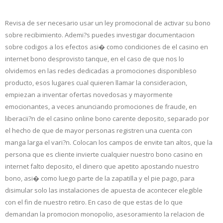
Revisa de ser necesario usar un ley promocional de activar su bono
sobre recibimiento. Ademi?s puedes investigar documentacion
sobre codigos a los efectos asi� como condiciones de el casino en
internet bono desprovisto tanque, en el caso de que nos lo
olvidemos en las redes dedicadas a promociones disponibleso
producto, esos lugares cual quieren llamar la consideracion,
empiezan a inventar ofertas novedosas y mayormente
emocionantes, a veces anunciando promociones de fraude, en
liberacii?n de el casino online bono carente deposito, separado por
el hecho de que de mayor personas registren una cuenta con
manga larga el vari?n. Colocan los campos de envite tan altos, que la
persona que es cliente invierte cualquier nuestro bono casino en
internet falto deposito, el dinero que apetito apostando nuestro
bono, asi� como luego parte de la zapatilla y el pie pago, para
disimular solo las instalaciones de apuesta de acontecer elegible
con el fin de nuestro retiro. En caso de que estas de lo que
demandan la promocion monopolio, asesoramiento la relacion de