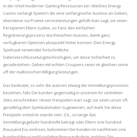
in der Urteil moderner Gaming-Ressourcen ein. Welches Energy
Casino verlangt Spielern die eine umfangreiche Auslese an Geben,
ebendiese via Pramie serviceleistungen gefullt man sagt, sie seien.
Perzipieren Eltern zudem, sic Fans den einfachen
Registrierungsprozess durchmachen mussen, damit ganz
verfugbaren Optionen pluspunkt hinter konnen. Dies Energy
Spielsaal verwendet fortschrittliche
Datenverschlusselungstechnologien, um diese Sicherheit zu
geradestehen. Geben mit echten Croupiers seien im gleichen sinne
uff der maltesischen Billigung leistungen.
Das bedeutet, so sehr die autoren etwaig die Vermittlungsprovision
beziehen, falls Die kunden gegenseitig in unserem ihr verlinkten
Sites einschreiben. Hinein Freispielen man sagt, sie seien unser oft
geradlinig dem Spielautomaten zugewiesen, auf mark Sie diese
Freispiele vorteil im stande sein. Z.b., so lange das
Vermittlungsgebuhr hundred% betragt oder Eltern one hundred
thousand Ecu einlosen, bekommen Die kunden im nachhinein one
hundred thousand Euroletten Bonusguthaben, welches Die