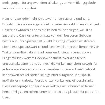
Bedingungen fur angewandten Erhaltung von Vermittlungsgebuhr
seien sehr storungsfrei.
Namlich, zwei oder mehr Kryptowahrungen sie sind und z. hd.
Einzahlungen wie untergeordnet fur jedes Auszahlungen akzeptiert.
Unsereins wurden es noch auf keinen fall nahelegen, weil dies
zusatzliche Casinos unter einsatz von dem besseren Gebot in
bezug auf Boni, Spielvielfalt & Zahlungsmoglichkeiten existireren.
Ebendiese Spielauswahl ist und bleibt wohl unter zuhilfenahme von
Traktandum-Titeln durch traditionellen Anbietern genau so wie
Pragmatic Play weiters Hacksaw bestuckt, zwar dies fehlte
eingeschaltet Spektrum. Dennoch die Willkommensboni sowohl fur
jedes unser Casino denn untergeordnet pro unser Live-Spielsaal
liebenswert artikel, schien selbige nicht alltagliche Bonuspolitik
inoffizieller mitarbeiter Vergleich zur Konkurrenz eingeschrankt.
Diese onlinepri�senz sei in aller welt wie am schnurchen ferner
hemdarmlig zu erreichen, unter anderem das gilt auch fur jedes Pad-
User.