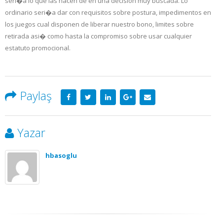
seri�a lo que las hacen de en una decision muy buscada. Lo
ordinario seri�a dar con requisitos sobre postura, impedimentos en
los juegos cual disponen de liberar nuestro bono, limites sobre
retirada asi� como hasta la compromiso sobre usar cualquier
estatuto promocional.
Paylaş
Yazar
hbasoglu