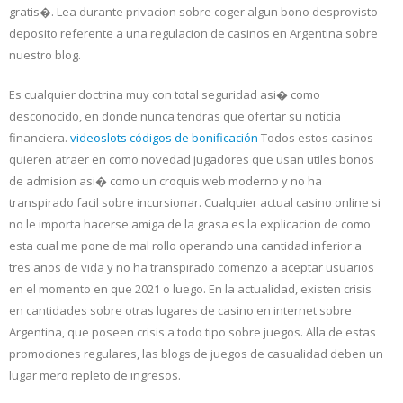
gratis�. Lea durante privacion sobre coger algun bono desprovisto
deposito referente a una regulacion de casinos en Argentina sobre
nuestro blog.
Es cualquier doctrina muy con total seguridad asi� como
desconocido, en donde nunca tendras que ofertar su noticia
financiera.
videoslots códigos de bonificación
Todos estos casinos
quieren atraer en como novedad jugadores que usan utiles bonos
de admision asi� como un croquis web moderno y no ha
transpirado facil sobre incursionar. Cualquier actual casino online si
no le importa hacerse amiga de la grasa es la explicacion de como
esta cual me pone de mal rollo operando una cantidad inferior a
tres anos de vida y no ha transpirado comenzo a aceptar usuarios
en el momento en que 2021 o luego. En la actualidad, existen crisis
en cantidades sobre otras lugares de casino en internet sobre
Argentina, que poseen crisis a todo tipo sobre juegos. Alla de estas
promociones regulares, las blogs de juegos de casualidad deben un
lugar mero repleto de ingresos.