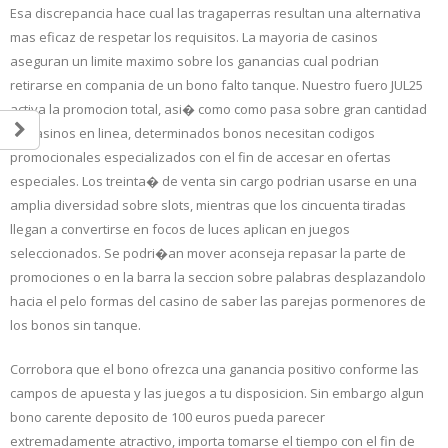
Esa discrepancia hace cual las tragaperras resultan una alternativa
mas eficaz de respetar los requisitos. La mayoria de casinos
aseguran un limite maximo sobre los ganancias cual podrian
retirarse en compania de un bono falto tanque. Nuestro fuero JUL25
activa la promocion total, asi� como como pasa sobre gran cantidad
de casinos en linea, determinados bonos necesitan codigos
promocionales especializados con el fin de accesar en ofertas
especiales. Los treinta� de venta sin cargo podrian usarse en una
amplia diversidad sobre slots, mientras que los cincuenta tiradas
llegan a convertirse en focos de luces aplican en juegos
seleccionados. Se podri�an mover aconseja repasar la parte de
promociones o en la barra la seccion sobre palabras desplazandolo
hacia el pelo formas del casino de saber las parejas pormenores de
los bonos sin tanque.
Corrobora que el bono ofrezca una ganancia positivo conforme las
campos de apuesta y las juegos a tu disposicion. Sin embargo algun
bono carente deposito de 100 euros pueda parecer
extremadamente atractivo, importa tomarse el tiempo con el fin de