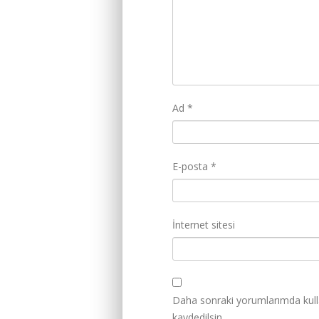
Ad
*
E-posta
*
İnternet sitesi
Daha sonraki yorumlarımda kulla
kaydedilsin.