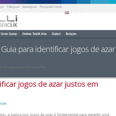
den
Titanyum
Vanadyum
Periyodik Cetvel
.
.
.
.
Ürün Satışı
Online Teklif Alın
Galeri
İletişim
Guia para identificar jogos de aza
gos de azar justos em cassinos
ificar jogos de azar justos em
orum
ino, a justiça nos jogos de azar é fundamental para garantir uma