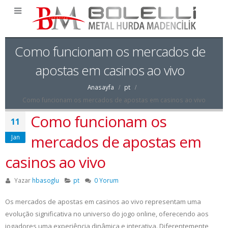
Como funcionam os mercados de
apostas em casinos ao vivo
Anasayfa
pt
Como funcionam os mercados de apostas em casinos ao vivo
Como funcionam os
11
mercados de apostas em
Jan
casinos ao vivo
Yazar
hbasoglu
pt
0 Yorum
Os mercados de apostas em casinos ao vivo representam uma
evolução significativa no universo do jogo online, oferecendo aos
jogadores uma experiência dinâmica e interativa. Diferentemente