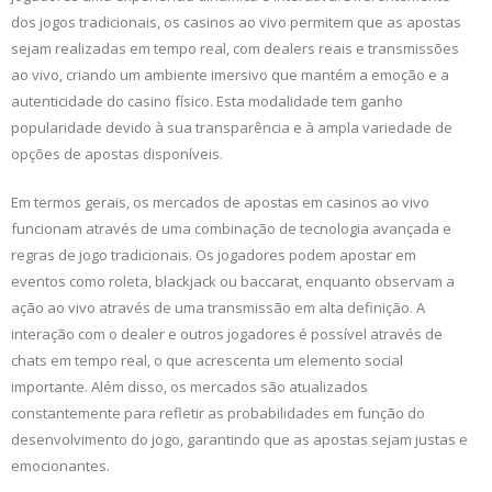
dos jogos tradicionais, os casinos ao vivo permitem que as apostas
sejam realizadas em tempo real, com dealers reais e transmissões
ao vivo, criando um ambiente imersivo que mantém a emoção e a
autenticidade do casino físico. Esta modalidade tem ganho
popularidade devido à sua transparência e à ampla variedade de
opções de apostas disponíveis.
Em termos gerais, os mercados de apostas em casinos ao vivo
funcionam através de uma combinação de tecnologia avançada e
regras de jogo tradicionais. Os jogadores podem apostar em
eventos como roleta, blackjack ou baccarat, enquanto observam a
ação ao vivo através de uma transmissão em alta definição. A
interação com o dealer e outros jogadores é possível através de
chats em tempo real, o que acrescenta um elemento social
importante. Além disso, os mercados são atualizados
constantemente para refletir as probabilidades em função do
desenvolvimento do jogo, garantindo que as apostas sejam justas e
emocionantes.