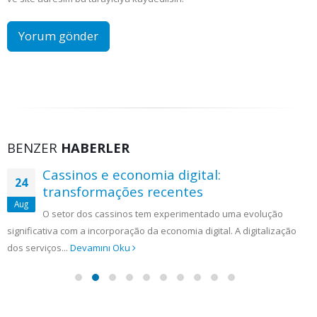
BENZER
HABERLER
Cassinos e economia digital:
24
transformações recentes
Aug
O setor dos cassinos tem experimentado uma evolução
significativa com a incorporação da economia digital. A digitalização
dos serviços...
Devamını Oku